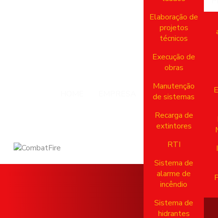
P
Elaboração de
projetos
técnicos
Execução de
obras
Manutenção
E
HOME
EMPRESA
de sistemas
Recarga de
extintores
RTI
Sistema de
alarme de
P
incêndio
Sistema de
hidrantes