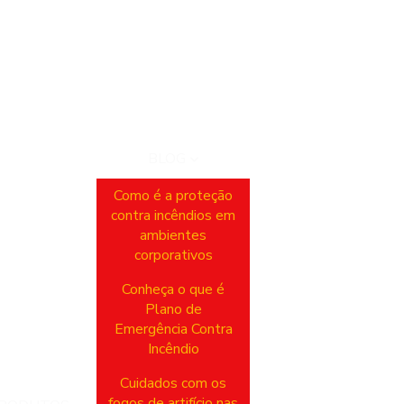
BLOG
Como é a proteção
contra incêndios em
ambientes
corporativos
Conheça o que é
Plano de
Emergência Contra
Incêndio
Cuidados com os
fogos de artifício nas