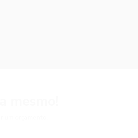
ra mesmo!
tar um orçamento.