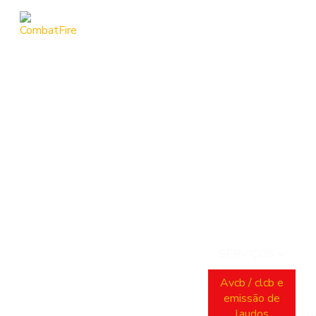
SERVIÇOS
Avcb / clcb e
emissão de
laudos