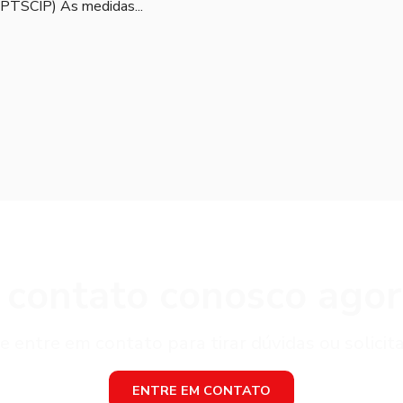
(PTSCIP) As medidas...
 contato conosco ago
e entre em contato para tirar dúvidas ou solici
ENTRE EM CONTATO