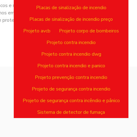
cos e na condução de todo o processo
Placas de sinalização de incendio
mos em constante evolução para
Placas de sinalização de incendio preço
 proteger vidas e patrimônios.
Projeto avcb
Projeto corpo de bombeiros
Projeto contra incendio
Projeto contra incendio dwg
Projeto contra incendio e panico
Projeto prevenção contra incendio
Projeto de segurança contra incendio
Projeto de segurança contra incêndio e pânico
Sistema de detector de fumaça